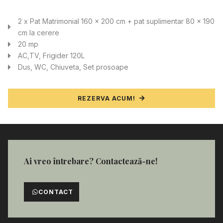
2 x Pat Matrimonial 160 x 200 cm + pat suplimentar 80 x 190
cm la cerere
20 mp
AC,TV, Frigider 120L
Dus, WC, Chiuveta, Set prosoape
REZERVA ACUM!
Ai vreo întrebare? Contactează-ne!
CONTACT